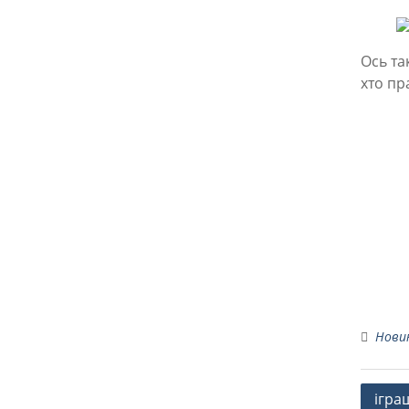
Ось та
хто пр
Нови
Навіг
ігра