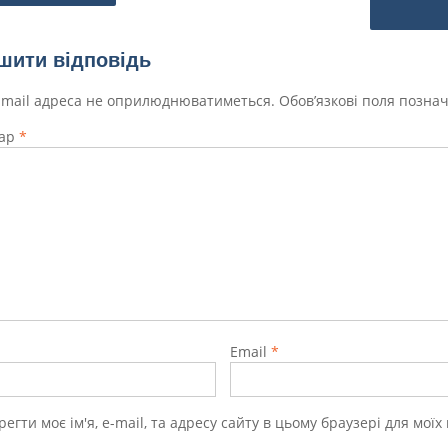
ів
шити відповідь
-mail адреса не оприлюднюватиметься.
Обов’язкові поля позна
тар
*
Email
*
регти моє ім'я, e-mail, та адресу сайту в цьому браузері для мої