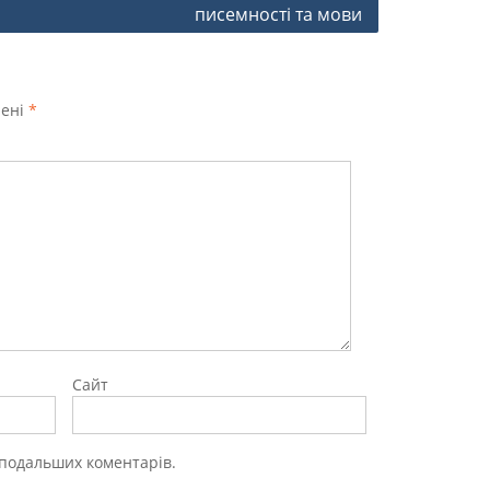
писемності та мови
чені
*
Сайт
х подальших коментарів.