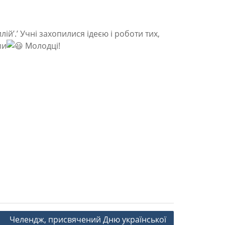
ій’.’ Учні захопилися ідеєю і роботи тих,
ми
Молодці!
Челендж, присвячений Дню української