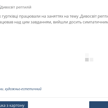
к гуртківці працювали на заняттях на тему ,Дивосвіт рептил
ацював над цим завданням, вийшли досить симпатични
ни
,
художньо-естетичний
ація
шка з картону