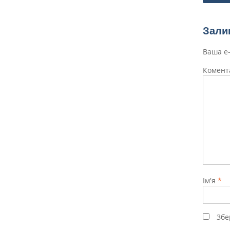
запис
Зали
Ваша e
Комен
Ім'я
*
Збе