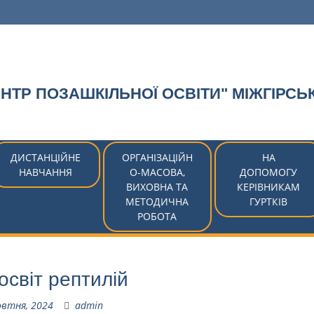
ТР ПОЗАШКІЛЬНОЇ ОСВІТИ" МІЖГІРСЬ
ДИСТАНЦІЙНЕ
ОРГАНІЗАЦІЙН
НА
НАВЧАННЯ
О-МАСОВА,
ДОПОМОГУ
ВИХОВНА ТА
КЕРІВНИКАМ
МЕТОДИЧНА
ГУРТКІВ
РОБОТА
освіт рептилій
овтня, 2024
admin