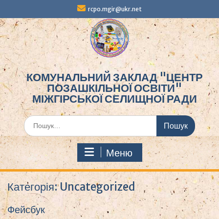
Перейти
rcpo.mgir@ukr.net
до
вмісту
КОМУНАЛЬНИЙ ЗАКЛАД "ЦЕНТР
ПОЗАШКІЛЬНОЇ ОСВІТИ"
МІЖГІРСЬКОЇ СЕЛИЩНОЇ РАДИ
Шукати:
Меню
Категорія:
Uncategorized
Фейсбук