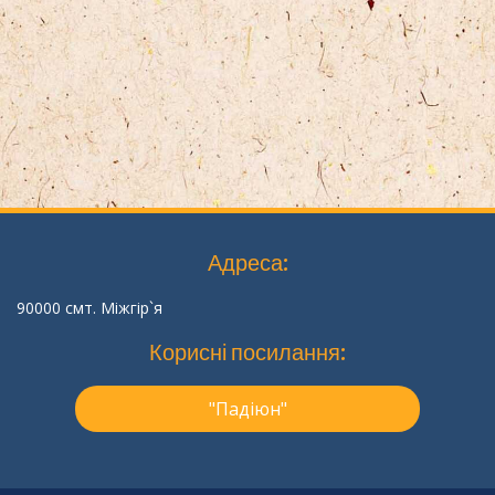
Адреса:
90000 смт. Міжгір`я
Корисні посилання:
"Падіюн"