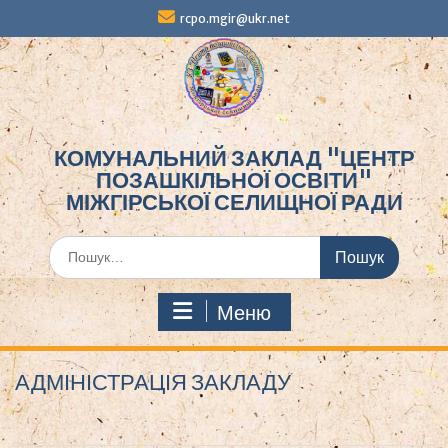
Перейти
rcpo.mgir@ukr.net
до
вмісту
КОМУНАЛЬНИЙ ЗАКЛАД "ЦЕНТР
ПОЗАШКІЛЬНОЇ ОСВІТИ"
МІЖГІРСЬКОЇ СЕЛИЩНОЇ РАДИ
Шукати:
Меню
АДМІНІСТРАЦІЯ ЗАКЛАДУ